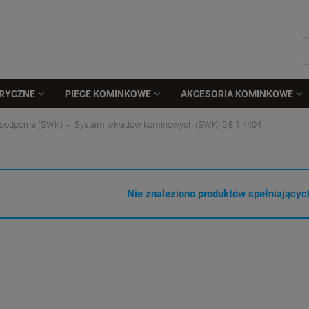
TRYCZNE
PIECE KOMINKOWE
AKCESORIA KOMINKOWE
oodporne (SWK)
System wkładów kominowych (SWK) 0,8 1.4404
Nie znaleziono produktów spełniających