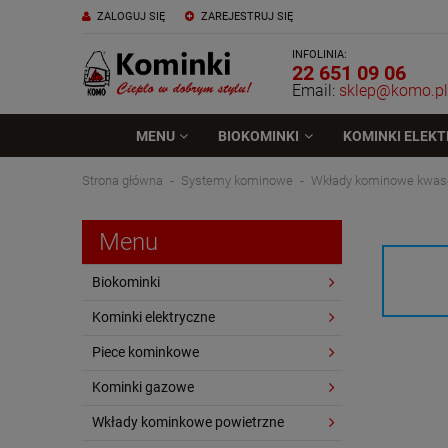
ZALOGUJ SIĘ
ZAREJESTRUJ SIĘ
INFOLINIA:
22 651 09 06
Email:
sklep@komo.pl
MENU
BIOKOMINKI
KOMINKI ELEK
Strona główna
Systemy kominowe
Wkłady kominowe kwas
Menu
Biokominki
Kominki elektryczne
Piece kominkowe
Kominki gazowe
Wkłady kominkowe powietrzne